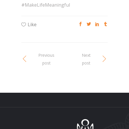
#MakeLifeMeaningful
Like
Previous
Next
post
post