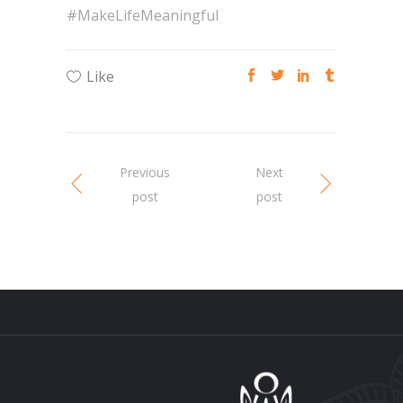
#MakeLifeMeaningful
Like
Previous
Next
post
post